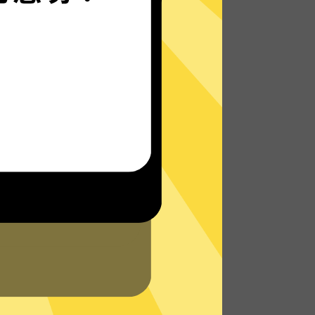
雷霆加速器的自研发通信协议，使您无论是
在路上还是沙发上，都能轻松快速地访问网
络，体验真正的极速网络。
了解更多雷霆加速器App特点