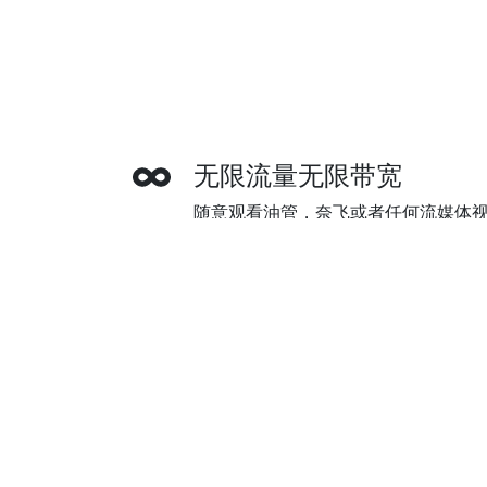
无限流量无限带宽
随意观看油管，奈飞或者任何流媒体
宽限制。追美剧，看油管，或是上谷
多种付款方式
雷霆加速器支持信用卡，贝宝(Paypa