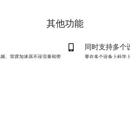
其他功能
同时支持多个
视频。雷霆加速器不设流量和带
要在多个设备上科学
歌查资料，爱怎么看就怎么看。
啦。默认套餐可同时
加速全球互联
l)，微信支付，支付宝和银联。
雷霆加速器独创的数
全球互联网。